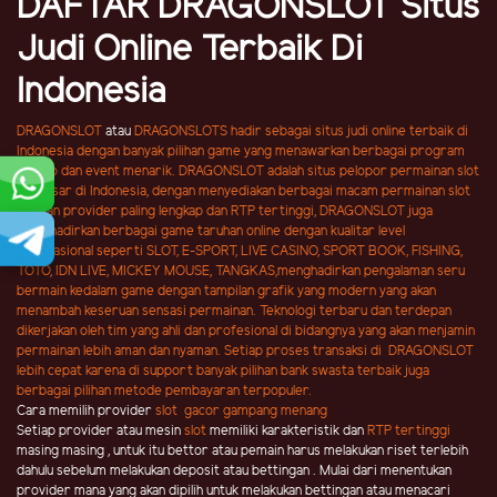
DAFTAR DRAGONSLOT Situs
Judi Online Terbaik Di
Indonesia
DRAGONSLOT
atau
DRAGONSLOTS
hadir sebagai situs judi online terbaik di
Indonesia dengan banyak pilihan game yang menawarkan berbagai program
promo dan event menarik. DRAGONSLOT adalah situs pelopor permainan slot
terbesar di Indonesia, dengan menyediakan berbagai macam permainan slot
dengan provider paling lengkap dan RTP tertinggi, DRAGONSLOT
juga
menghadirkan berbagai game
taruhan online
dengan kualitar level
internasional seperti SLOT, E-SPORT, LIVE CASINO, SPORT BOOK, FISHING,
TOTO, IDN LIVE, MICKEY MOUSE, TANGKAS,menghadirkan pengalaman seru
bermain kedalam game dengan tampilan grafik yang modern yang akan
menambah keseruan sensasi permainan. Teknologi terbaru dan terdepan
dikerjakan oleh tim yang ahli dan profesional di bidangnya yang akan menjamin
permainan lebih aman dan nyaman. Setiap proses transaksi di DRAGONSLOT
lebih cepat karena di support banyak pilihan bank swasta terbaik juga
berbagai pilihan metode pembayaran terpopuler.
Cara memilih provider
slot gacor gampang menang
Setiap provider atau mesin
slot
memiliki karakteristik dan
RTP tertinggi
masing masing , untuk itu bettor atau pemain harus melakukan riset terlebih
dahulu sebelum melakukan deposit atau bettingan . Mulai dari menentukan
provider mana yang akan dipilih untuk melakukan bettingan atau menacari