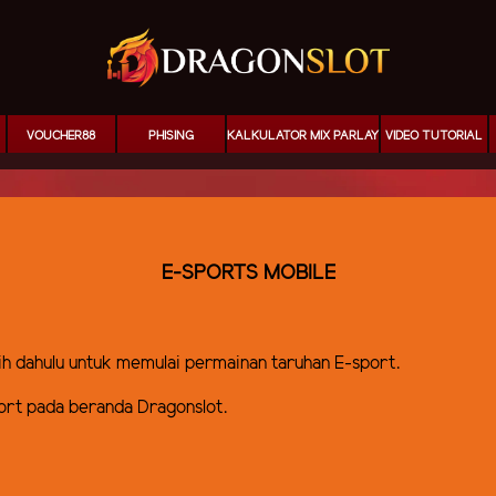
VOUCHER88
PHISING
KALKULATOR MIX PARLAY
VIDEO TUTORIAL
E-SPORTS MOBILE
bih dahulu untuk memulai permainan taruhan E-sport.
sport pada beranda Dragonslot.