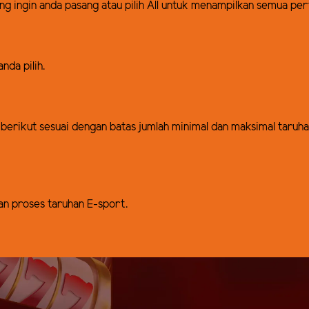
ang ingin anda pasang atau pilih All untuk menampilkan semua per
anda pilih.
 berikut sesuai dengan batas jumlah minimal dan maksimal taruha
an proses taruhan E-sport.