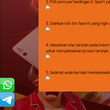
2. Pilih jenis pertandingan E-Sport y
3. Silahkan klik tim favorit yang ingin 
4. Masukkan nilai taruhan pada kolom
untuk menyelesaikan proses taruhan.
5. Selamat anda berhasil menyelesaik