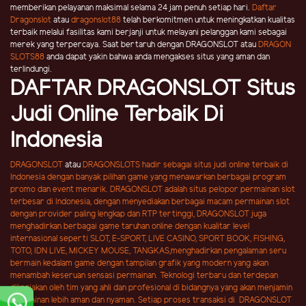
memberikan pelayanan maksimal selama 24 jam penuh setiap hari.
Daftar
Dragonslot
atau
dragonslot88
telah berkomitmen untuk meningkatkan kualitas
terbaik melalui fasilitas kami berjanji untuk melayani pelanggan kami sebagai
merek yang terpercaya. Saat bertaruh dengan DRAGONSLOT atau
DRAGON
SLOTS88
anda dapat yakin bahwa anda mengakses situs yang aman dan
terlindungi.
DAFTAR DRAGONSLOT Situs
Judi Online Terbaik Di
Indonesia
DRAGONSLOT
atau
DRAGONSLOTS
hadir sebagai situs judi online terbaik di
Indonesia dengan banyak pilihan game yang menawarkan berbagai program
promo dan event menarik. DRAGONSLOT adalah situs pelopor permainan slot
terbesar di Indonesia, dengan menyediakan berbagai macam permainan slot
dengan provider paling lengkap dan RTP tertinggi, DRAGONSLOT
juga
menghadirkan berbagai game
taruhan online
dengan kualitar level
internasional seperti SLOT, E-SPORT, LIVE CASINO, SPORT BOOK, FISHING,
TOTO, IDN LIVE, MICKEY MOUSE, TANGKAS,menghadirkan pengalaman seru
bermain kedalam game dengan tampilan grafik yang modern yang akan
menambah keseruan sensasi permainan. Teknologi terbaru dan terdepan
dikerjakan oleh tim yang ahli dan profesional di bidangnya yang akan menjamin
permainan lebih aman dan nyaman. Setiap proses transaksi di DRAGONSLOT