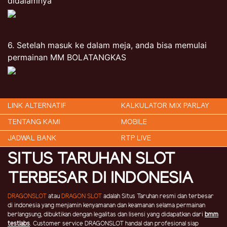
didalamnya
6. Setelah masuk ke dalam meja, anda bisa memulai
permainan MM BOLATANGKAS
LINK ALTERNATIF
KALKULATOR MIX PARLAY
TENTANG KAMI
MOBILE
JADWAL BANK
RTP LIVE
SITUS TARUHAN SLOT
TERBESAR DI INDONESIA
DRAGONSLOT
atau
DRAGON SLOT
adalah Situs Taruhan resmi dan terbesar
di indonesia yang menjamin kenyamanan dan keamanan selama permainan
berlangsung, dibuktikan dengan legalitas dan lisensi yang didapatkan dari
bmm
testlabs
. Customer service DRAGONSLOT handal dan profesional siap